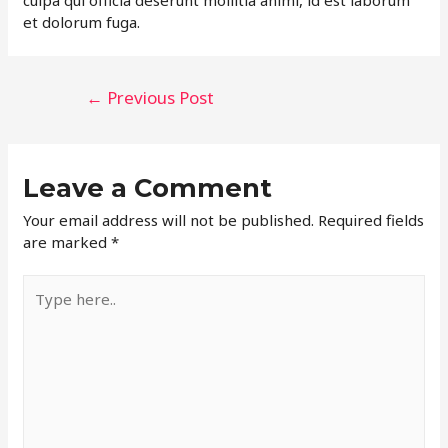
culpa qui officia deserunt mollitia animi, id est laborum
et dolorum fuga.
Post
←
Previous Post
navigation
Leave a Comment
Your email address will not be published.
Required fields
are marked
*
Type
here..